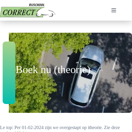
Ga
naar
de
inhoud
Boek nu (theorie)
Le top: Per 01-02-2024 zijn we overgestapt op itheorie. Zie deze