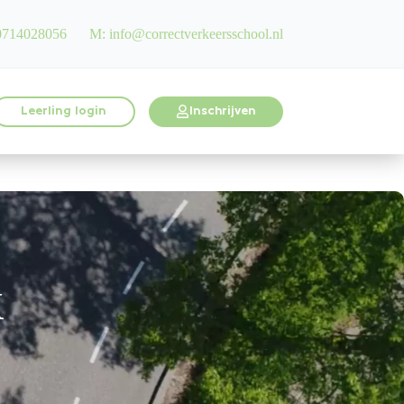
0714028056
M: info@correctverkeersschool.nl
Leerling login
Inschrijven
k