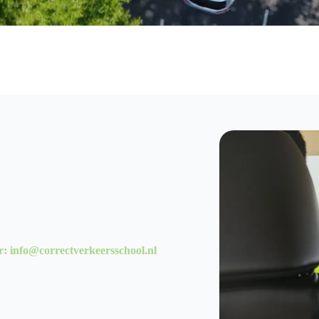
r: info@correctverkeersschool.nl